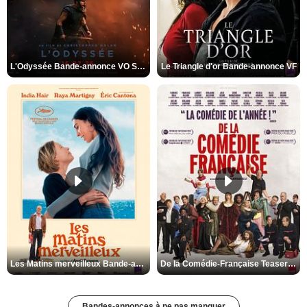
L'Odyssée Bande-annonce VO STFR
Le Triangle d'or Bande-annonce VF
Les Matins merveilleux Bande-annonce VF
De la Comédie-Française Teaser VF
Bandes-annonces à ne pas manquer