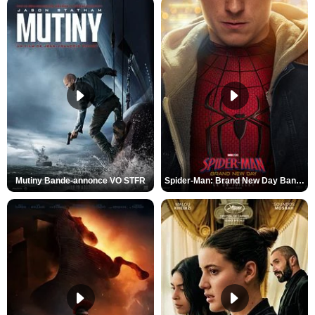
Mutiny Bande-annonce VO STFR
Spider-Man: Brand New Day Bande-annonce VO STFR