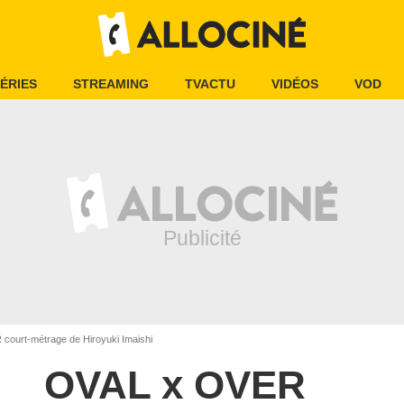
ÉRIES
STREAMING
TVACTU
VIDÉOS
VOD
ourt-métrage de Hiroyuki Imaishi
OVAL x OVER