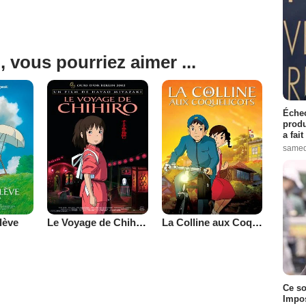
, vous pourriez aimer ...
Échec
produ
a fai
samed
lève
Le Voyage de Chihiro
La Colline aux Coquelicots
Ce so
Impos