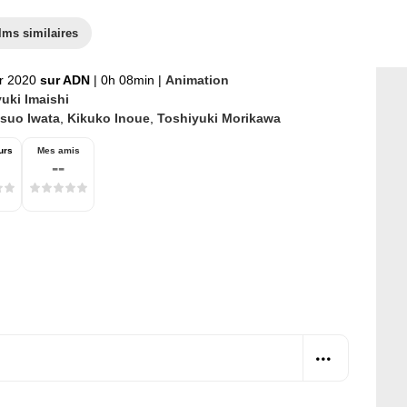
lms similaires
er 2020
sur ADN
|
0h 08min
|
Animation
yuki Imaishi
tsuo Iwata
,
Kikuko Inoue
,
Toshiyuki Morikawa
urs
Mes amis
--