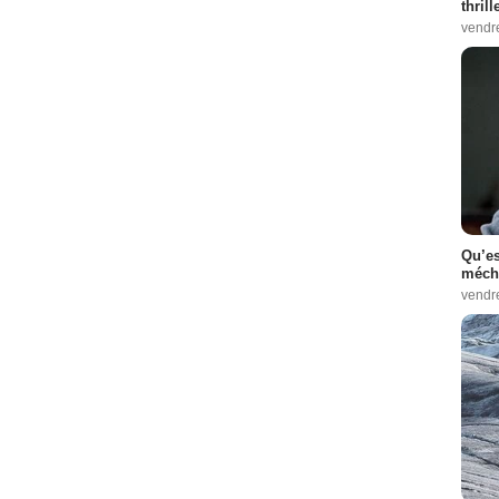
thrill
vendr
Qu’es
méch
vendr