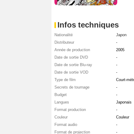
Infos techniques
Nationalité
Japon
Distributeur
-
Année de production
2005
Date de sortie DVD
-
Date de sortie Blu-ray
-
Date de sortie VOD
-
Type de film
Court-mét
Secrets de tournage
-
Budget
-
Langues
Japonais
Format production
-
Couleur
Couleur
Format audio
-
Format de projection
-