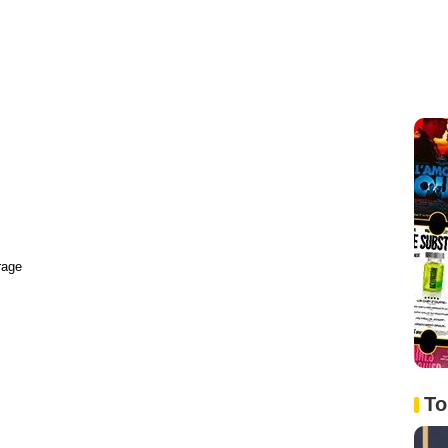
rage
To