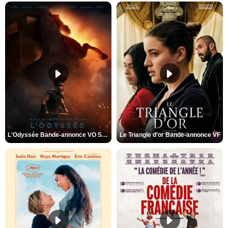
L'Odyssée Bande-annonce VO STFR
Le Triangle d'or Bande-annonce VF