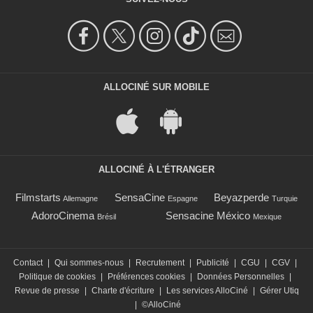
ALLOCINÉ SUR MOBILE
ALLOCINÉ À L'ÉTRANGER
Filmstarts
SensaCine
Beyazperde
Allemagne
Espagne
Turquie
AdoroCinema
Sensacine México
Brésil
Mexique
Contact
|
Qui sommes-nous
|
Recrutement
|
Publicité
|
CGU
|
CGV
|
Politique de cookies
|
Préférences cookies
|
Données Personnelles
|
Revue de presse
|
Charte d'écriture
|
Les services AlloCiné
|
Gérer Utiq
|
©AlloCiné