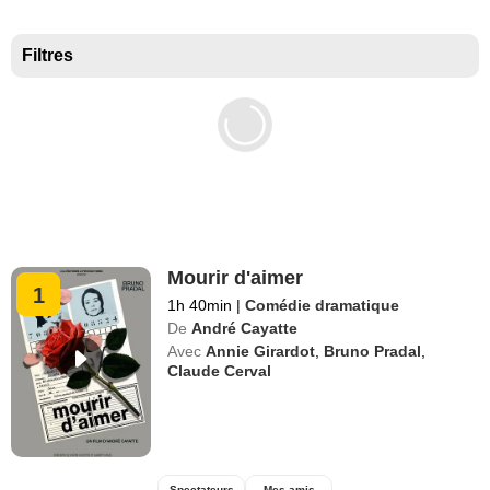
Meilleurs documentaires selon la presse
Filtres
Mourir d'aimer
1
1h 40min
|
Comédie dramatique
De
André Cayatte
Avec
Annie Girardot
,
Bruno Pradal
,
Claude Cerval
Spectateurs
Mes amis