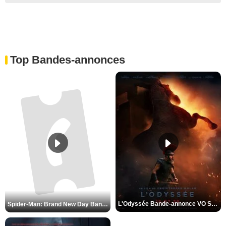
Top Bandes-annonces
L'Odyssée Bande-annonce VO STFR
Spider-Man: Brand New Day Bande-annonce VO STFR