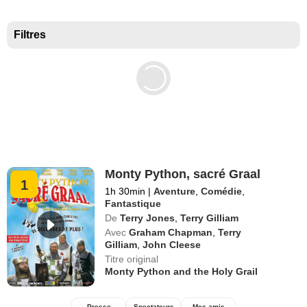
Meilleurs documentaires selon la presse
Filtres
Monty Python, sacré Graal
1
1h 30min
|
Aventure
,
Comédie
,
Fantastique
De
Terry Jones
,
Terry Gilliam
Avec
Graham Chapman
,
Terry
Gilliam
,
John Cleese
Titre original
Monty Python and the Holy Grail
Presse
Spectateurs
Mes amis