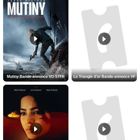
Mutiny Bande-annonce VO STFR
Le Triangle d'or Bande-annonce VF