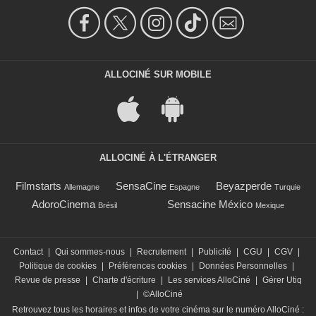
ALLOCINÉ SUR MOBILE
ALLOCINÉ À L'ÉTRANGER
Filmstarts
SensaCine
Beyazperde
Allemagne
Espagne
Turquie
AdoroCinema
Sensacine México
Brésil
Mexique
Contact
|
Qui sommes-nous
|
Recrutement
|
Publicité
|
CGU
|
CGV
|
Politique de cookies
|
Préférences cookies
|
Données Personnelles
|
Revue de presse
|
Charte d'écriture
|
Les services AlloCiné
|
Gérer Utiq
|
©AlloCiné
Retrouvez tous les horaires et infos de votre cinéma sur le numéro AlloCiné :