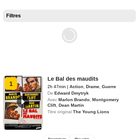
Meilleurs documentaires selon la presse
Filtres
Le Bal des maudits
1
2h 47min
|
Action
,
Drame
,
Guerre
De
Edward Dmytryk
Avec
Marlon Brando
,
Montgomery
Clift
,
Dean Martin
Titre original
The Young Lions
Spectateurs
Mes amis