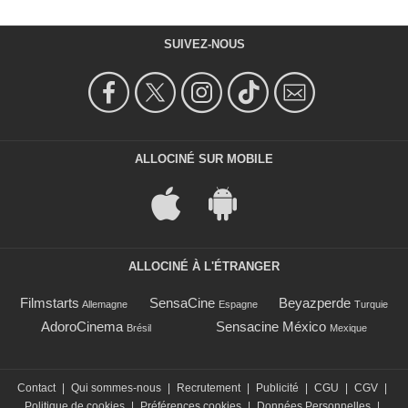
SUIVEZ-NOUS
ALLOCINÉ SUR MOBILE
ALLOCINÉ À L'ÉTRANGER
Filmstarts
SensaCine
Beyazperde
Allemagne
Espagne
Turquie
AdoroCinema
Sensacine México
Brésil
Mexique
Contact
|
Qui sommes-nous
|
Recrutement
|
Publicité
|
CGU
|
CGV
|
Politique de cookies
|
Préférences cookies
|
Données Personnelles
|