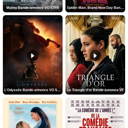
Mutiny Bande-annonce VO STFR
Spider-Man: Brand New Day Bande-annonce VO STFR
L'Odyssée Bande-annonce VO STFR
Le Triangle d'or Bande-annonce VF