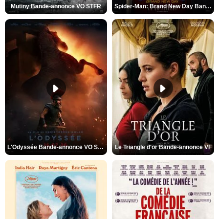
Mutiny Bande-annonce VO STFR
Spider-Man: Brand New Day Bande-annonce VO STFR
L'Odyssée Bande-annonce VO STFR
Le Triangle d'or Bande-annonce VF