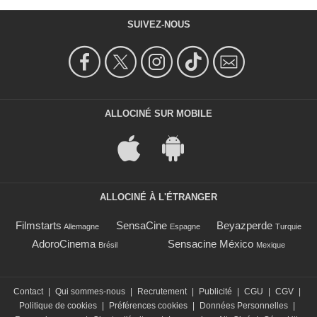
SUIVEZ-NOUS
ALLOCINÉ SUR MOBILE
ALLOCINÉ À L'ÉTRANGER
Filmstarts
SensaCine
Beyazperde
Allemagne
Espagne
Turquie
AdoroCinema
Sensacine México
Brésil
Mexique
Contact
|
Qui sommes-nous
|
Recrutement
|
Publicité
|
CGU
|
CGV
|
Politique de cookies
|
Préférences cookies
|
Données Personnelles
|