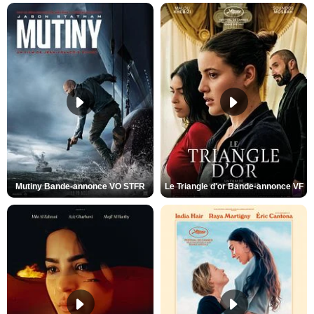
Mutiny Bande-annonce VO STFR
Le Triangle d'or Bande-annonce VF