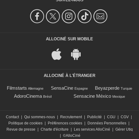
ALLOCINÉ SUR MOBILE
ALLOCINÉ À L'ÉTRANGER
Filmstarts
SensaCine
Beyazperde
Allemagne
Espagne
Turquie
AdoroCinema
Sensacine México
Brésil
Mexique
Contact
|
Qui sommes-nous
|
Recrutement
|
Publicité
|
CGU
|
CGV
|
Politique de cookies
|
Préférences cookies
|
Données Personnelles
|
Revue de presse
|
Charte d'écriture
|
Les services AlloCiné
|
Gérer Utiq
|
©AlloCiné