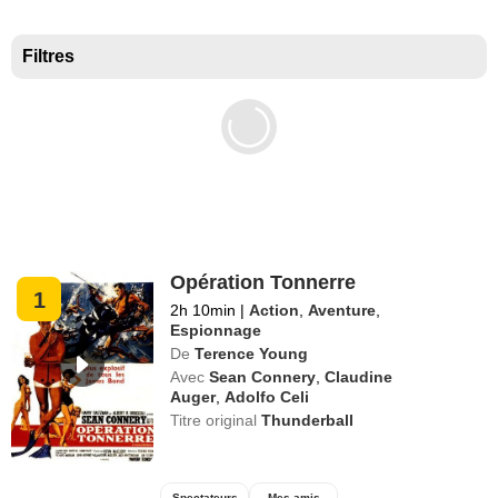
Meilleurs documentaires selon la presse
Filtres
Opération Tonnerre
1
2h 10min
|
Action
,
Aventure
,
Espionnage
De
Terence Young
Avec
Sean Connery
,
Claudine
Auger
,
Adolfo Celi
Titre original
Thunderball
Spectateurs
Mes amis