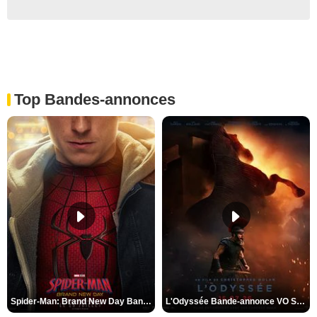
Top Bandes-annonces
Spider-Man: Brand New Day Bande-annonce VO STFR
L'Odyssée Bande-annonce VO STFR