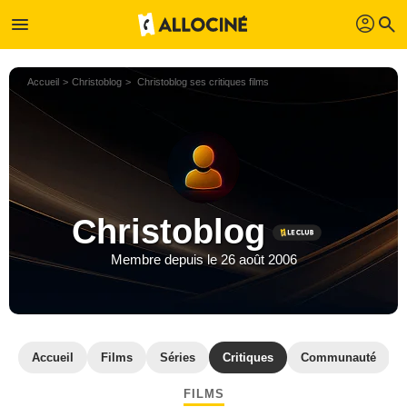
profil
menu
search
Accueil
Christoblog
Christoblog ses critiques films
Christoblog
Membre depuis le 26 août 2006
Accueil
Films
Séries
Critiques
Communauté
FILMS