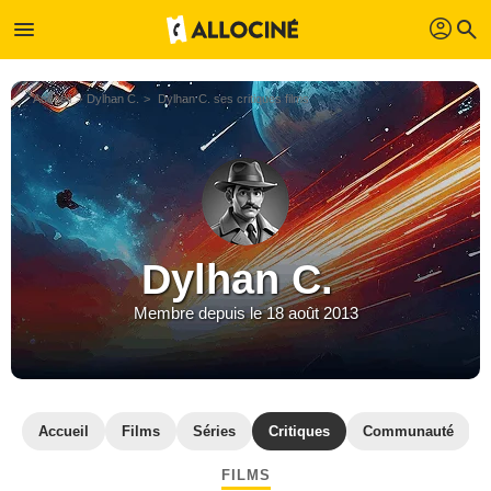
profil
menu
search
Accueil
Dylhan C.
Dylhan C. ses critiques films
Dylhan C.
Membre depuis le 18 août 2013
Accueil
Films
Séries
Critiques
Communauté
FILMS