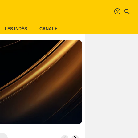
profil
search
LES INDÉS
CANAL+