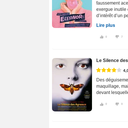
faussement acer
exergue inutile
d’intérêt d’un p
Lire plus
0
7
Le Silence de
4,
Des déguisement
maquillage, mai
devant lesquell
0
0