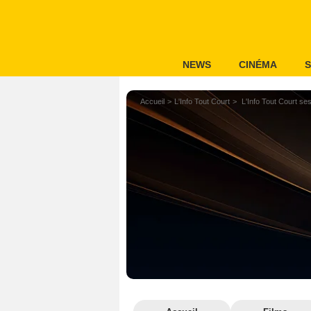
NEWS
CINÉMA
S
Accueil
L'Info Tout Court
L'Info Tout Court ses 