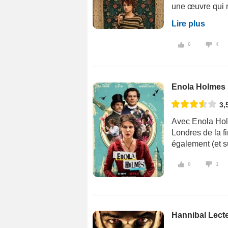
une œuvre qui n
Lire plus
6
4
Enola Holmes
3,
Avec Enola Hol
Londres de la f
également (et s
0
1
Hannibal Lecte