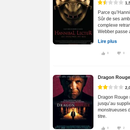
1,
Parce qu’Hannib
Sûr de ses ambi
complexe retran
Webber passe ai
Lire plus
0
0
Dragon Roug
2,
Dragon Rouge n’e
jusqu’au supplic
monstrueuses de
titre.
0
2