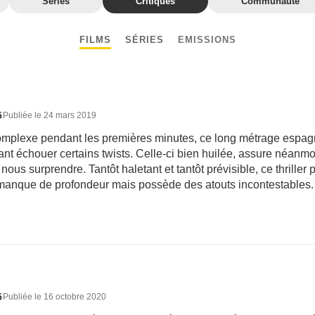
Séries
Critiques
Communauté
FILMS
SÉRIES
EMISSIONS
5
Publiée le 24 mars 2019
mplexe pendant les premières minutes, ce long métrage espagno
nt échouer certains twists. Celle-ci bien huilée, assure néanmoi
ous surprendre. Tantôt haletant et tantôt prévisible, ce thriller p
 manque de profondeur mais possède des atouts incontestables.
5
Publiée le 16 octobre 2020