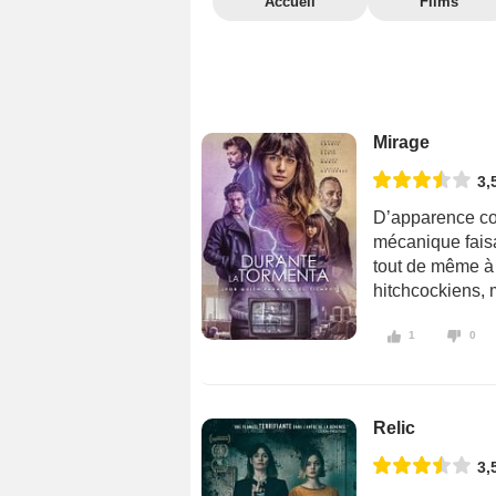
Accueil
Films
Mirage
3,
D’apparence co
mécanique faisa
tout de même à n
hitchcockiens,
1
0
Relic
3,