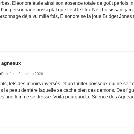
bes, Eléonore étale ainsi son absence totale de goût parfois i
 d’un personnage aussi plat que l’est le film. Ne choisissant ja
ersonnage déjà vu mille fois, Eléonore se la joue Bridget Jones t
s agneaux
0
Publiée le 9 octobre 2020
s, tels des miroirs inversés, et un thriller poisseux qui ne se c
s la peau derrière laquelle se cache bien des démons. Des figur
es une femme se dresse. Voilà pourquoi Le Silence des Agneaux 