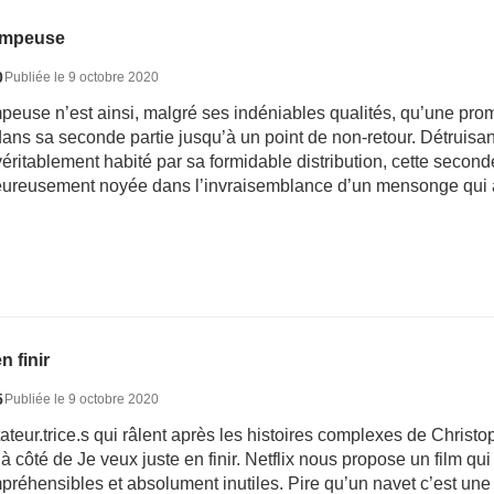
ompeuse
0
Publiée le 9 octobre 2020
euse n’est ainsi, malgré ses indéniables qualités, qu’une prom
s sa seconde partie jusqu’à un point de non-retour. Détruisant a
 véritablement habité par sa formidable distribution, cette seco
eureusement noyée dans l’invraisemblance d’un mensonge qui av
n finir
5
Publiée le 9 octobre 2020
tateur.trice.s qui râlent après les histoires complexes de Chris
 à côté de Je veux juste en finir. Netflix nous propose un film qu
réhensibles et absolument inutiles. Pire qu’un navet c’est un