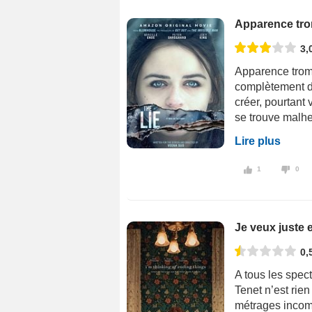
Apparence tr
3,
Apparence tromp
complètement dan
créer, pourtant
se trouve malh
Lire plus
1
0
Je veux juste e
0,
A tous les spec
Tenet n’est rien
métrages incomp