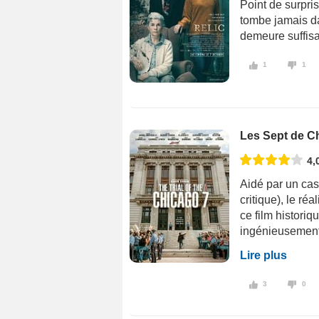
Point de surpris
tombe jamais da
demeure suffisa
1
1
Les Sept de C
4,
Aidé par un cas
critique), le ré
ce film historiq
ingénieusement 
Lire plus
3
0