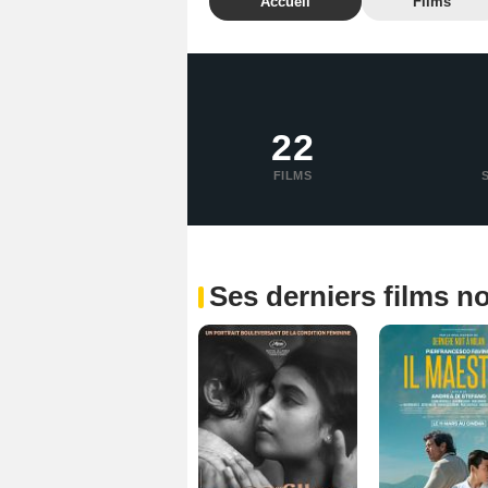
Accueil
Films
22
FILMS
Ses derniers films n