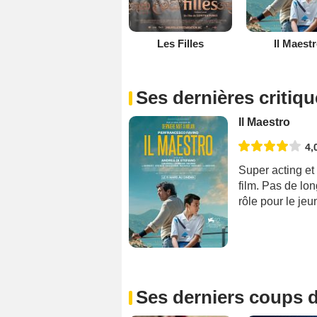
Les Filles
Il Maest
Ses dernières critiq
Il Maestro
4,
Super acting et 
film. Pas de lo
rôle pour le jeu
Ses derniers coups d