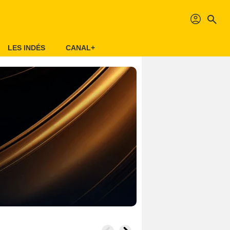
profil
search
LES INDÉS
CANAL+