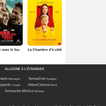
 avec le feu
La Chambre d’à côté
ALLOCINÉ À L'ÉTRANGER
tarts
SensaCine
Allemagne
Espagne
zperde
AdoroCinema
Turquie
Brésil
Sensacine México
Mexique