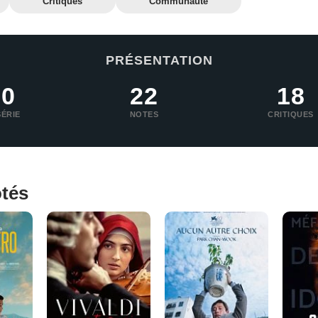
Critiques
Communauté
PRÉSENTATION
0
22
18
SÉRIE
NOTES
CRITIQUES
otés