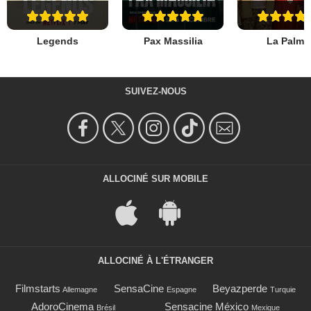
Legends
Pax Massilia
La Palma
SUIVEZ-NOUS
ALLOCINÉ SUR MOBILE
ALLOCINÉ À L'ÉTRANGER
Filmstarts
SensaCine
Beyazperde
Allemagne
Espagne
Turquie
AdoroCinema
Sensacine México
Brésil
Mexique