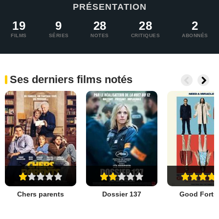
PRÉSENTATION
19
9
28
28
2
FILMS
SÉRIES
NOTES
CRITIQUES
ABONNÉS
Ses derniers films notés
Chers parents
Dossier 137
Good Fortu