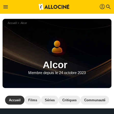
profil
menu
search
Accueil
Alcor
Alcor
Membre depuis le 24 octobre 2023
Accueil
Films
Séries
Critiques
Communauté