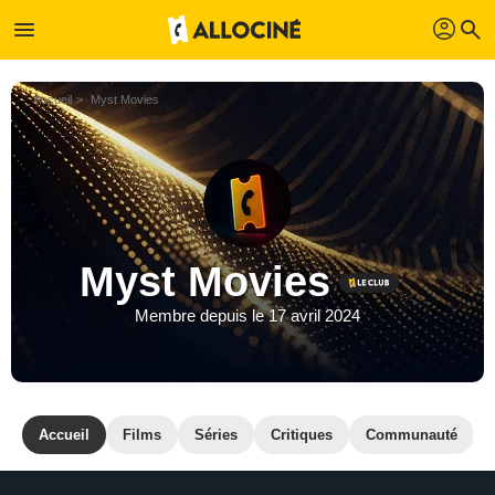
profil
menu
search
Accueil
Myst Movies
Myst Movies
Membre depuis le 17 avril 2024
Accueil
Films
Séries
Critiques
Communauté