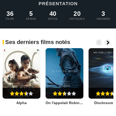
PRÉSENTATION
36
5
40
20
3
FILMS
SÉRIES
NOTES
CRITIQUES
ABONNÉS
Ses derniers films notés
Alpha
On l'appelait Robin des Bois
Disclosure 