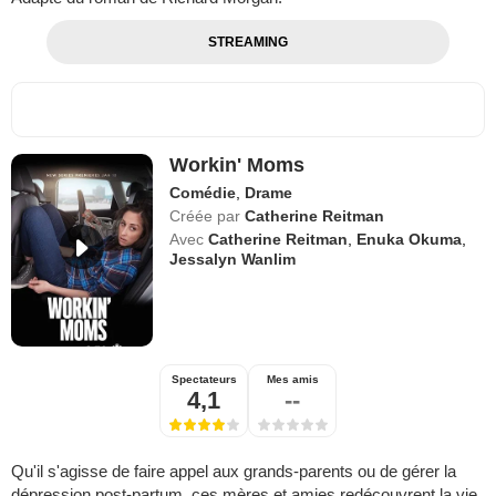
STREAMING
Workin' Moms
Comédie
,
Drame
Créée par
Catherine Reitman
Avec
Catherine Reitman
,
Enuka Okuma
,
Jessalyn Wanlim
Spectateurs
Mes amis
4,1
--
Qu'il s'agisse de faire appel aux grands-parents ou de gérer la
dépression post-partum, ces mères et amies redécouvrent la vie