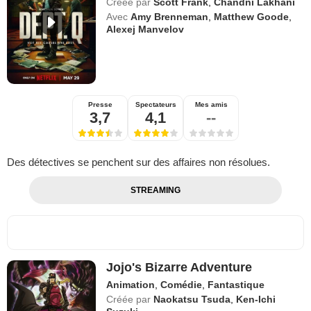
Créée par
Scott Frank
,
Chandni Lakhani
Avec
Amy Brenneman
,
Matthew Goode
,
Alexej Manvelov
Presse
Spectateurs
Mes amis
3,7
4,1
--
Des détectives se penchent sur des affaires non résolues.
STREAMING
Jojo's Bizarre Adventure
Animation
,
Comédie
,
Fantastique
Créée par
Naokatsu Tsuda
,
Ken-Ichi