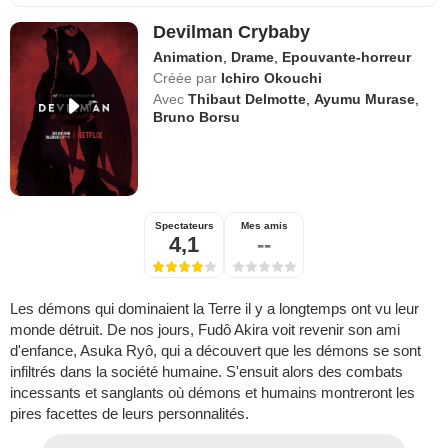
Devilman Crybaby
Animation
,
Drame
,
Epouvante-horreur
Créée par
Ichiro Okouchi
Avec
Thibaut Delmotte
,
Ayumu Murase
,
Bruno Borsu
Spectateurs
Mes amis
4,1
--
Les démons qui dominaient la Terre il y a longtemps ont vu leur
monde détruit. De nos jours, Fudô Akira voit revenir son ami
d'enfance, Asuka Ryô, qui a découvert que les démons se sont
infiltrés dans la société humaine. S'ensuit alors des combats
incessants et sanglants où démons et humains montreront les
pires facettes de leurs personnalités.