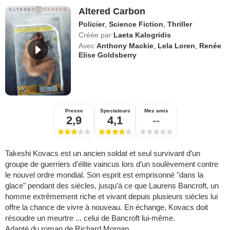
Altered Carbon
Policier
,
Science Fiction
,
Thriller
Créée par
Laeta Kalogridis
Avec
Anthony Mackie
,
Lela Loren
,
Renée
Elise Goldsberry
Presse
Spectateurs
Mes amis
2,9
4,1
--
Takeshi Kovacs est un ancien soldat et seul survivant d’un
groupe de guerriers d'élite vaincus lors d’un soulèvement contre
le nouvel ordre mondial. Son esprit est emprisonné "dans la
glace" pendant des siècles, jusqu’à ce que Laurens Bancroft, un
homme extrêmement riche et vivant depuis plusieurs siècles lui
offre la chance de vivre à nouveau. En échange, Kovacs doit
résoudre un meurtre ... celui de Bancroft lui-même.
Adapté du roman de Richard Morgan.