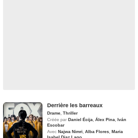
Derrière les barreaux
Drame
,
Thriller
Créée par
Daniel Écija
,
Álex Pina
,
Iván
Escobar
Avec
Najwa Nimri
,
Alba Flores
,
Maria
Isabel Diaz Lago