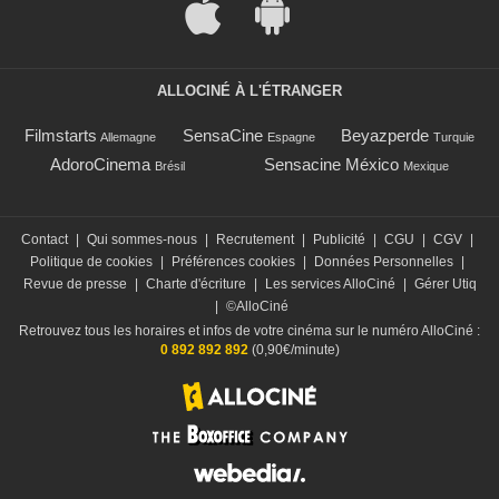
ALLOCINÉ À L'ÉTRANGER
Filmstarts
SensaCine
Beyazperde
Allemagne
Espagne
Turquie
AdoroCinema
Sensacine México
Brésil
Mexique
Contact
|
Qui sommes-nous
|
Recrutement
|
Publicité
|
CGU
|
CGV
|
Politique de cookies
|
Préférences cookies
|
Données Personnelles
|
Revue de presse
|
Charte d'écriture
|
Les services AlloCiné
|
Gérer Utiq
|
©AlloCiné
Retrouvez tous les horaires et infos de votre cinéma sur le numéro AlloCiné :
0 892 892 892
(0,90€/minute)