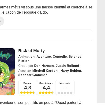
armes métis vit sous une fausse identité et cherche à se
 le Japon de l’époque d'Edo.
G
Rick et Morty
Animation
,
Aventure
,
Comédie
,
Science
Fiction
Créée par
Dan Harmon
,
Justin Roiland
Avec
Ian Mitchell Cardoni
,
Harry Belden
,
Spencer Grammer
Presse
Spectateurs
Mes amis
4,3
4,4
--
nventeur et son petit fils un peu à l'Ouest partent à