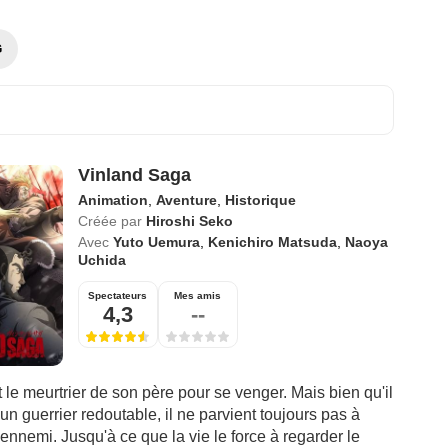
G
Vinland Saga
Animation
,
Aventure
,
Historique
Créée par
Hiroshi Seko
Avec
Yuto Uemura
,
Kenichiro Matsuda
,
Naoya
Uchida
Spectateurs
Mes amis
4,3
--
t le meurtrier de son père pour se venger. Mais bien qu'il
un guerrier redoutable, il ne parvient toujours pas à
ennemi. Jusqu'à ce que la vie le force à regarder le