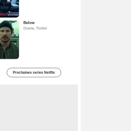
Below
Drame
,
Thriller
Prochaines series Netflix