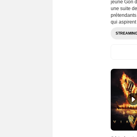
jeune Gon dé
une suite d
prétendants 
qui aspirent
STREAMIN