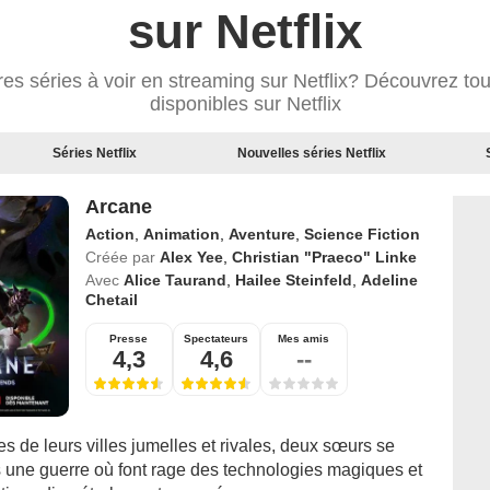
sur Netflix
res séries à voir en streaming sur Netflix? Découvrez tou
disponibles sur Netflix
Séries Netflix
Nouvelles séries Netflix
Arcane
Action
,
Animation
,
Aventure
,
Science Fiction
Créée par
Alex Yee
,
Christian "Praeco" Linke
Avec
Alice Taurand
,
Hailee Steinfeld
,
Adeline
Chetail
Presse
Spectateurs
Mes amis
4,3
4,6
--
 de leurs villes jumelles et rivales, deux sœurs se
s une guerre où font rage des technologies magiques et