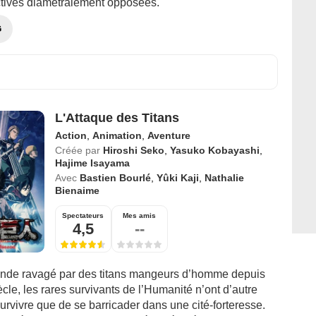
tives diamétralement opposées.
G
L'Attaque des Titans
Action
,
Animation
,
Aventure
Créée par
Hiroshi Seko
,
Yasuko Kobayashi
,
Hajime Isayama
Avec
Bastien Bourlé
,
Yûki Kaji
,
Nathalie
Bienaime
Spectateurs
Mes amis
4,5
--
nde ravagé par des titans mangeurs d’homme depuis
ècle, les rares survivants de l’Humanité n’ont d’autre
urvivre que de se barricader dans une cité-forteresse.