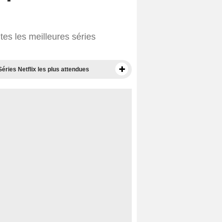
tes les meilleures séries
Séries Netflix les plus attendues
Films disponibles sur Netflix
Meilleurs films sur Netflix
Documentaires à voir sur Netflix
Films Netflix les plus attendus
Films Netflix