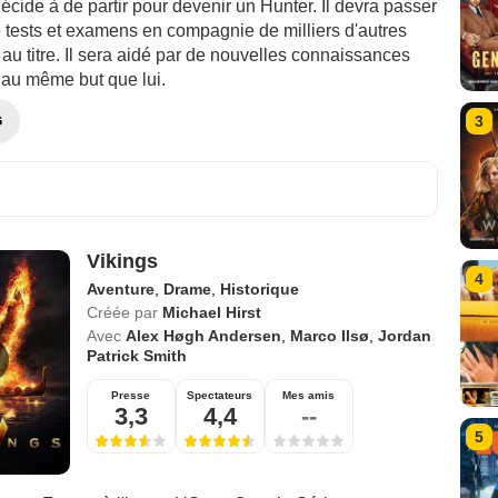
cide à de partir pour devenir un Hunter. Il devra passer
e tests et examens en compagnie de milliers d'autres
au titre. Il sera aidé par de nouvelles connaissances
 au même but que lui.
3
G
Vikings
4
Aventure
,
Drame
,
Historique
Créée par
Michael Hirst
Avec
Alex Høgh Andersen
,
Marco Ilsø
,
Jordan
Patrick Smith
Presse
Spectateurs
Mes amis
3,3
4,4
--
5