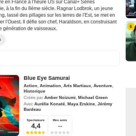
vre en France à l'heure US sur Canal+ Séries
e, à la fin du 8ème siècle. Ragnar Lodbrok, un jeune
ing, lassé des pillages sur les terres de l'Est, se met en
rer l'Ouest. Il défie son chef, Haraldson, en construisant
6
e génération de vaisseaux.
G
Blue Eye Samurai
Action
,
Animation
,
Arts Martiaux
,
Aventure
,
Historique
Créée par
Amber Noizumi
,
Michael Green
Avec
Aurélie Konaté
,
Maya Erskine
,
Jérémy
Bardeau
Spectateurs
Mes amis
4,4
--