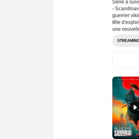
Série à sui
- Scandinavi
guerrier vik
tête d'explo
une nouvell
STREAMIN