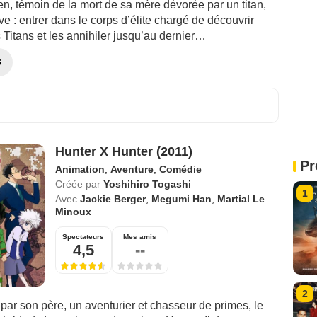
n, témoin de la mort de sa mère dévorée par un titan,
ve : entrer dans le corps d’élite chargé de découvrir
s Titans et les annihiler jusqu’au dernier…
G
Hunter X Hunter (2011)
Pr
Animation
,
Aventure
,
Comédie
Créée par
Yoshihiro Togashi
1
Avec
Jackie Berger
,
Megumi Han
,
Martial Le
Minoux
Spectateurs
Mes amis
4,5
--
2
ar son père, un aventurier et chasseur de primes, le