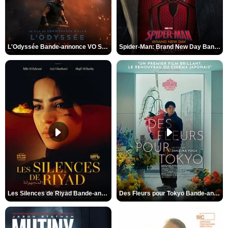
L'Odyssée Bande-annonce VO STFR
Spider-Man: Brand New Day Bande-annonce VO STFR
Les Silences de Riyad Bande-annonce VO STFR
Des Fleurs pour Tokyo Bande-annonce VO STFR