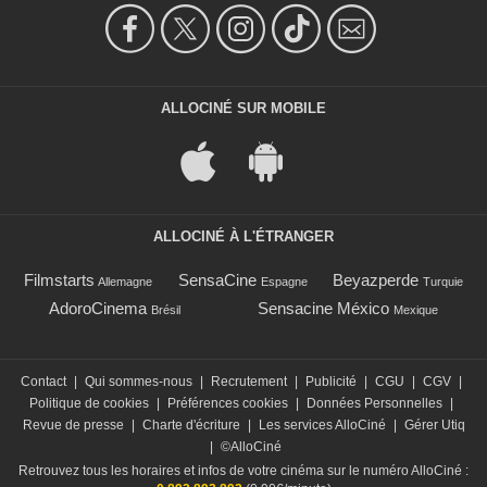
ALLOCINÉ SUR MOBILE
ALLOCINÉ À L'ÉTRANGER
Filmstarts
SensaCine
Beyazperde
Allemagne
Espagne
Turquie
AdoroCinema
Sensacine México
Brésil
Mexique
Contact
|
Qui sommes-nous
|
Recrutement
|
Publicité
|
CGU
|
CGV
|
Politique de cookies
|
Préférences cookies
|
Données Personnelles
|
Revue de presse
|
Charte d'écriture
|
Les services AlloCiné
|
Gérer Utiq
|
©AlloCiné
Retrouvez tous les horaires et infos de votre cinéma sur le numéro AlloCiné :