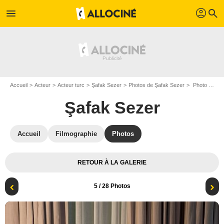
profil
menu
search
Accueil
Acteur
Acteur turc
Şafak Sezer
Photos de Şafak Sezer
Photo Şafak Sezer
Şafak Sezer
Accueil
Filmographie
Photos
RETOUR À LA GALERIE
5
/ 28 Photos