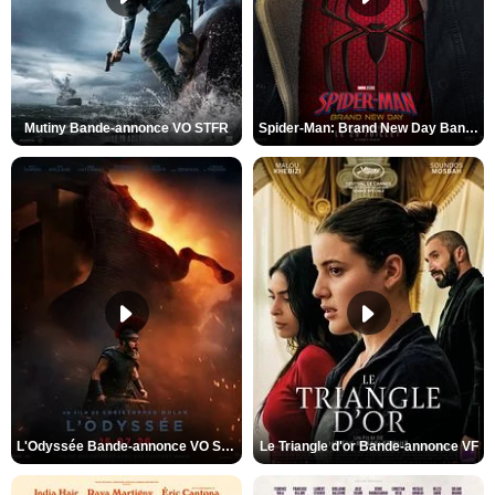
Mutiny Bande-annonce VO STFR
Spider-Man: Brand New Day Bande-annonce VO STFR
L'Odyssée Bande-annonce VO STFR
Le Triangle d'or Bande-annonce VF