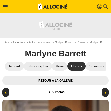
profil
menu
search
Accueil
Actrice
Actrice américaine
Marlyne Barrett
Photos de Marlyne Barrett
Marlyne Barrett
Accueil
Filmographie
News
Photos
Streaming
RETOUR À LA GALERIE
5
/ 85 Photos