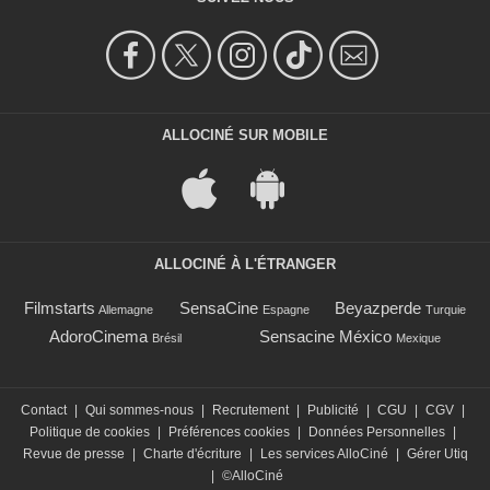
ALLOCINÉ SUR MOBILE
ALLOCINÉ À L'ÉTRANGER
Filmstarts
SensaCine
Beyazperde
Allemagne
Espagne
Turquie
AdoroCinema
Sensacine México
Brésil
Mexique
Contact
|
Qui sommes-nous
|
Recrutement
|
Publicité
|
CGU
|
CGV
|
Politique de cookies
|
Préférences cookies
|
Données Personnelles
|
Revue de presse
|
Charte d'écriture
|
Les services AlloCiné
|
Gérer Utiq
|
©AlloCiné