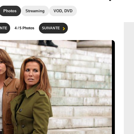
Photos
Streaming
VOD, DVD
NTE
4
/ 5 Photos
SUIVANTE