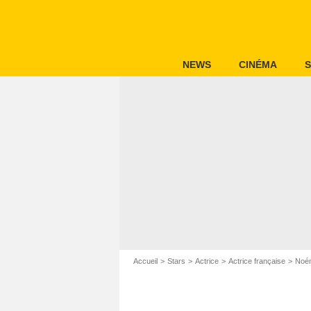
NEWS
CINÉMA
S
Accueil
Stars
Actrice
Actrice française
Noém