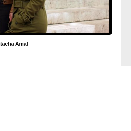
atacha Amal
1