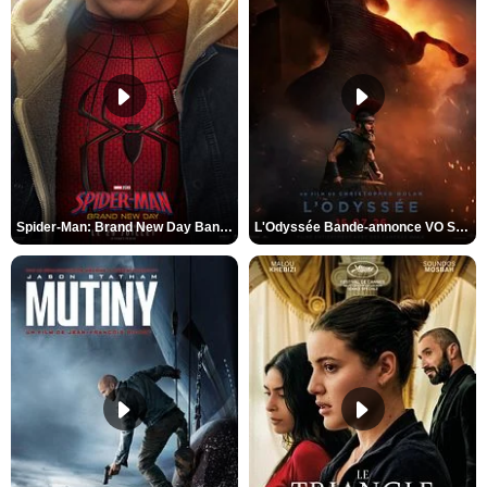
Spider-Man: Brand New Day Bande-annonce VO STFR
L'Odyssée Bande-annonce VO STFR