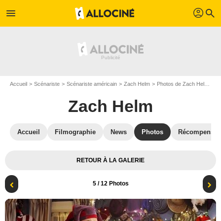
profil
menu
search
Accueil
Scénariste
Scénariste américain
Zach Helm
Photos de Zach Helm
Le
Zach Helm
Accueil
Filmographie
News
Photos
Récompenses
RETOUR À LA GALERIE
5
/ 12 Photos