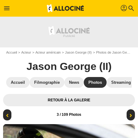
profil
menu
search
Accueil
Acteur
Acteur américain
Jason George (II)
Photos de Jason George (II)
Jason George (II)
Accueil
Filmographie
News
Photos
Streaming
RETOUR À LA GALERIE
3
/ 109 Photos