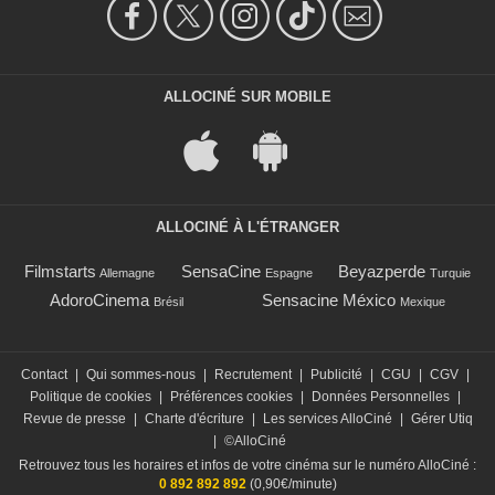
ALLOCINÉ SUR MOBILE
ALLOCINÉ À L'ÉTRANGER
Filmstarts
SensaCine
Beyazperde
Allemagne
Espagne
Turquie
AdoroCinema
Sensacine México
Brésil
Mexique
Contact
|
Qui sommes-nous
|
Recrutement
|
Publicité
|
CGU
|
CGV
|
Politique de cookies
|
Préférences cookies
|
Données Personnelles
|
Revue de presse
|
Charte d'écriture
|
Les services AlloCiné
|
Gérer Utiq
|
©AlloCiné
Retrouvez tous les horaires et infos de votre cinéma sur le numéro AlloCiné :
0 892 892 892
(0,90€/minute)