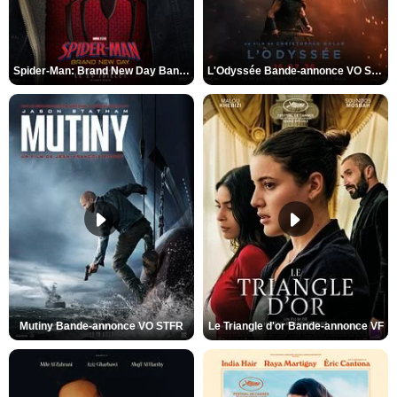
Spider-Man: Brand New Day Bande-annonce VO STFR
L'Odyssée Bande-annonce VO STFR
Mutiny Bande-annonce VO STFR
Le Triangle d'or Bande-annonce VF