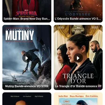
Spider-Man: Brand New Day Bande-annonce VO STFR
L'Odyssée Bande-annonce VO STFR
Mutiny Bande-annonce VO STFR
Le Triangle d'or Bande-annonce VF