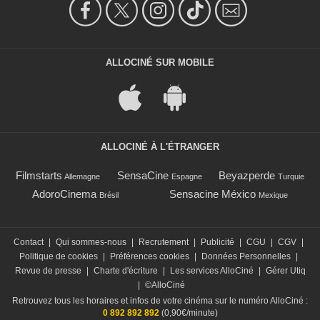
ALLOCINÉ SUR MOBILE
ALLOCINÉ À L'ÉTRANGER
Filmstarts
SensaCine
Beyazperde
Allemagne
Espagne
Turquie
AdoroCinema
Sensacine México
Brésil
Mexique
Contact
|
Qui sommes-nous
|
Recrutement
|
Publicité
|
CGU
|
CGV
|
Politique de cookies
|
Préférences cookies
|
Données Personnelles
|
Revue de presse
|
Charte d'écriture
|
Les services AlloCiné
|
Gérer Utiq
|
©AlloCiné
Retrouvez tous les horaires et infos de votre cinéma sur le numéro AlloCiné :
0 892 892 892
(0,90€/minute)