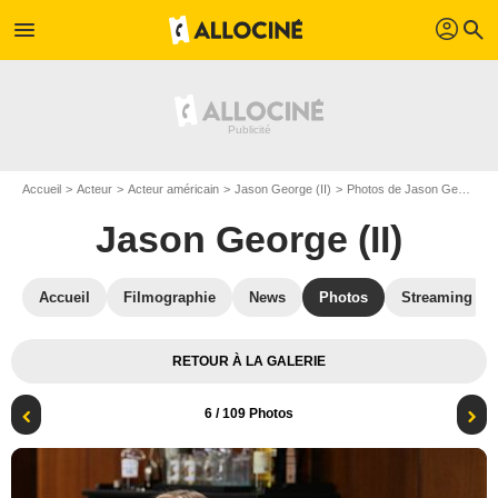
profil
menu
search
Accueil
Acteur
Acteur américain
Jason George (II)
Photos de Jason George (II)
Jason George (II)
Accueil
Filmographie
News
Photos
Streaming
RETOUR À LA GALERIE
6
/ 109 Photos