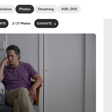
s/séries
Photos
Streaming
VOD, DVD
NTE
2
/ 37 Photos
SUIVANTE