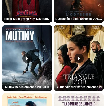
Spider-Man: Brand New Day Bande-annonce VO STFR
L'Odyssée Bande-annonce VO STFR
Mutiny Bande-annonce VO STFR
Le Triangle d'or Bande-annonce VF