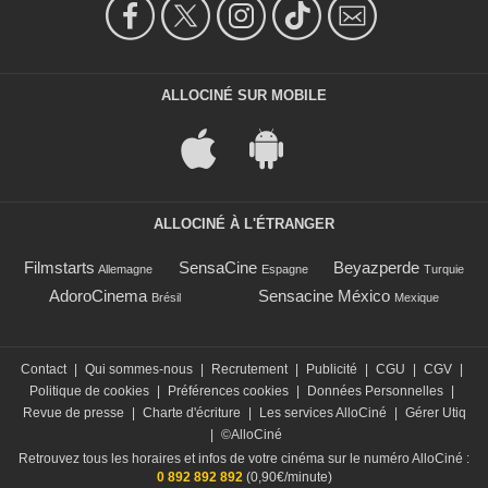
ALLOCINÉ SUR MOBILE
ALLOCINÉ À L'ÉTRANGER
Filmstarts
SensaCine
Beyazperde
Allemagne
Espagne
Turquie
AdoroCinema
Sensacine México
Brésil
Mexique
Contact
|
Qui sommes-nous
|
Recrutement
|
Publicité
|
CGU
|
CGV
|
Politique de cookies
|
Préférences cookies
|
Données Personnelles
|
Revue de presse
|
Charte d'écriture
|
Les services AlloCiné
|
Gérer Utiq
|
©AlloCiné
Retrouvez tous les horaires et infos de votre cinéma sur le numéro AlloCiné :
0 892 892 892
(0,90€/minute)