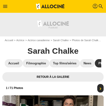
profil
menu
search
Accueil
Actrice
Actrice canadienne
Sarah Chalke
Photos de Sarah Chalke
Sc
Sarah Chalke
Accueil
Filmographie
Top films/séries
News
Phot
RETOUR À LA GALERIE
1
/ 71 Photos