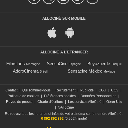
ALLOCINÉ SUR MOBILE
ALLOCINÉ À L'ÉTRANGER
Filmstarts
SensaCine
Beyazperde
Allemagne
Espagne
Turquie
AdoroCinema
Sensacine México
Brésil
Mexique
Contact
|
Qui sommes-nous
|
Recrutement
|
Publicité
|
CGU
|
CGV
|
Politique de cookies
|
Préférences cookies
|
Données Personnelles
|
Revue de presse
|
Charte d'écriture
|
Les services AlloCiné
|
Gérer Utiq
|
©AlloCiné
Retrouvez tous les horaires et infos de votre cinéma sur le numéro AlloCiné :
0 892 892 892
(0,90€/minute)