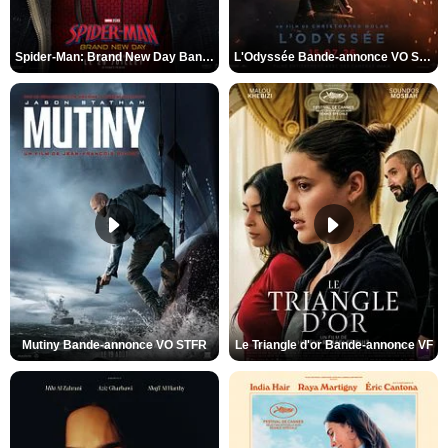
Spider-Man: Brand New Day Bande-annonce VO STFR
L'Odyssée Bande-annonce VO STFR
Mutiny Bande-annonce VO STFR
Le Triangle d'or Bande-annonce VF