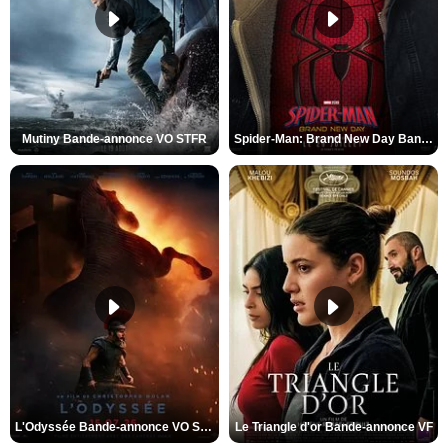
Mutiny Bande-annonce VO STFR
Spider-Man: Brand New Day Bande-annonce VO STFR
L'Odyssée Bande-annonce VO STFR
Le Triangle d'or Bande-annonce VF