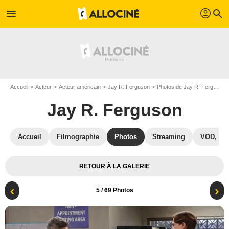
profil
menu
search
Accueil
Acteur
Acteur américain
Jay R. Ferguson
Photos de Jay R. Ferguson
Jay R. Ferguson
Accueil
Filmographie
Photos
Streaming
VOD, DV
RETOUR À LA GALERIE
5
/ 69 Photos