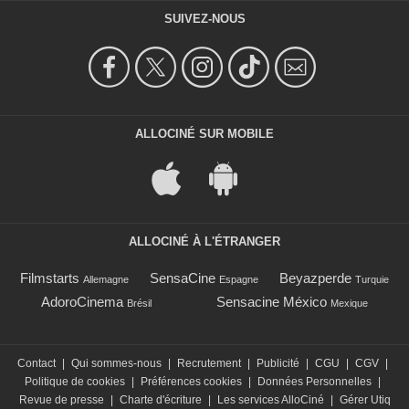
SUIVEZ-NOUS
ALLOCINÉ SUR MOBILE
ALLOCINÉ À L'ÉTRANGER
Filmstarts
SensaCine
Beyazperde
Allemagne
Espagne
Turquie
AdoroCinema
Sensacine México
Brésil
Mexique
Contact
|
Qui sommes-nous
|
Recrutement
|
Publicité
|
CGU
|
CGV
|
Politique de cookies
|
Préférences cookies
|
Données Personnelles
|
Revue de presse
|
Charte d'écriture
|
Les services AlloCiné
|
Gérer Utiq