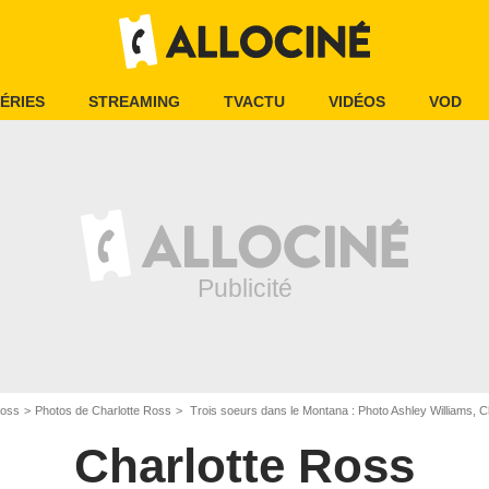
ÉRIES
STREAMING
TVACTU
VIDÉOS
VOD
Ross
Photos de Charlotte Ross
Trois soeurs dans le Montana : Photo Ashley Williams, C
Charlotte Ross