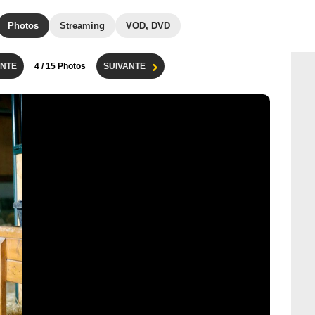
Photos
Streaming
VOD, DVD
NTE
4
/ 15 Photos
SUIVANTE