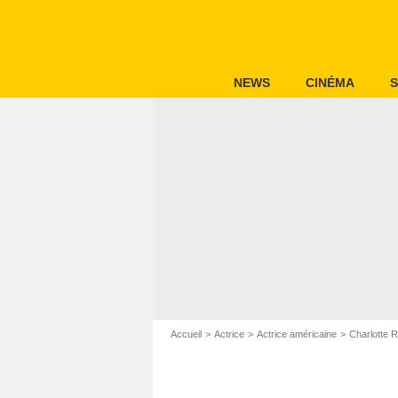
NEWS
CINÉMA
S
Accueil
Actrice
Actrice américaine
Charlotte 