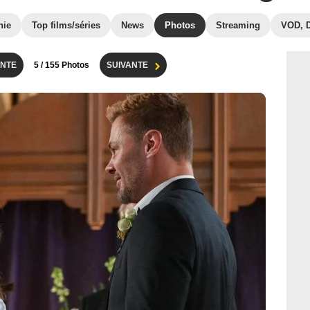
hie
Top films/séries
News
Photos
Streaming
VOD, 
NTE
5
/ 155 Photos
SUIVANTE