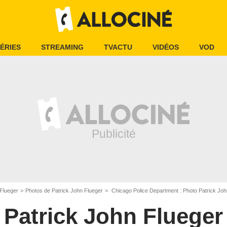
ÉRIES
STREAMING
TVACTU
VIDÉOS
VOD
 Flueger
Photos de Patrick John Flueger
Chicago Police Department : Photo Patrick John
Patrick John Flueger