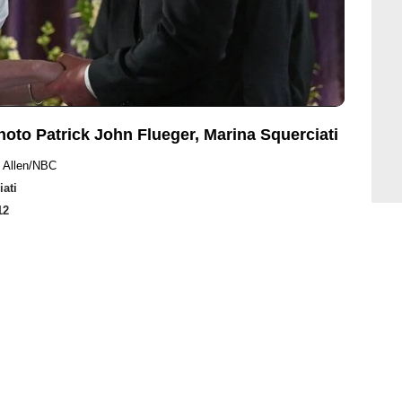
oto Patrick John Flueger, Marina Squerciati
i Allen/NBC
ati
12