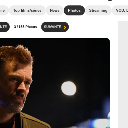
hie
Top films/séries
News
Photos
Streaming
VOD, 
NTE
3
/ 155 Photos
SUIVANTE