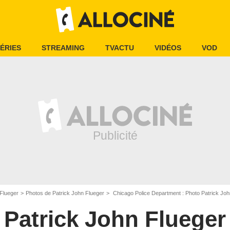
ÉRIES
STREAMING
TVACTU
VIDÉOS
VOD
 Flueger
Photos de Patrick John Flueger
Chicago Police Department : Photo Patrick Joh
Patrick John Flueger