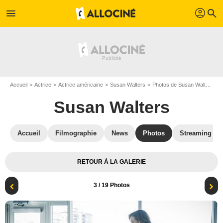
profil
menu
search
Accueil
Actrice
Actrice américaine
Susan Walters
Photos de Susan Walters
F
Susan Walters
Accueil
Filmographie
News
Photos
Streaming
RETOUR À LA GALERIE
3
/ 19 Photos