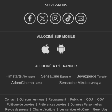
SUIVEZ-NOUS
ALLOCINÉ SUR MOBILE
ALLOCINÉ À L'ÉTRANGER
Filmstarts
SensaCine
Beyazperde
Allemagne
Espagne
Turquie
AdoroCinema
Sensacine México
Brésil
Mexique
Contact
|
Qui sommes-nous
|
Recrutement
|
Publicité
|
CGU
|
CGV
|
Politique de cookies
|
Préférences cookies
|
Données Personnelles
|
Revue de presse
|
Charte d'écriture
|
Les services AlloCiné
|
Gérer Utiq