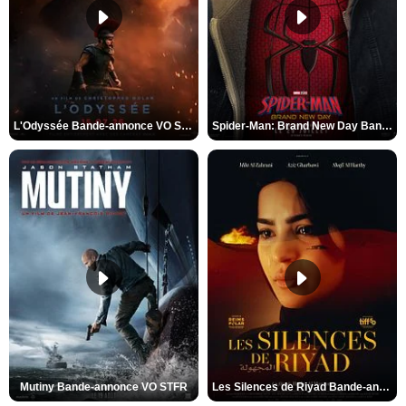
L'Odyssée Bande-annonce VO STFR
Spider-Man: Brand New Day Bande-annonce VO STFR
Mutiny Bande-annonce VO STFR
Les Silences de Riyad Bande-annonce VO STFR