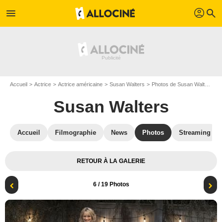
profil
menu
search
Accueil
Actrice
Actrice américaine
Susan Walters
Photos de Susan Walters
T
Susan Walters
Accueil
Filmographie
News
Photos
Streaming
RETOUR À LA GALERIE
6
/ 19 Photos