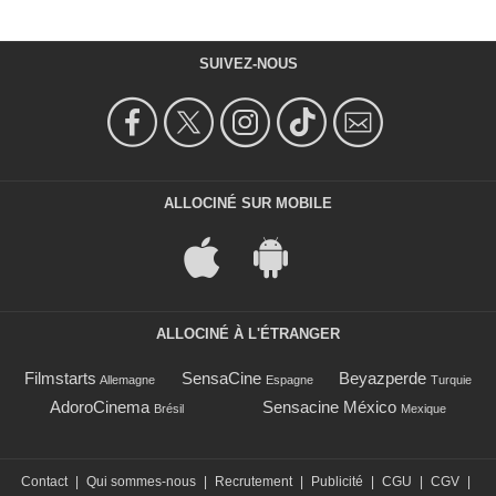
SUIVEZ-NOUS
ALLOCINÉ SUR MOBILE
ALLOCINÉ À L'ÉTRANGER
Filmstarts
SensaCine
Beyazperde
Allemagne
Espagne
Turquie
AdoroCinema
Sensacine México
Brésil
Mexique
Contact
|
Qui sommes-nous
|
Recrutement
|
Publicité
|
CGU
|
CGV
|