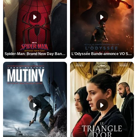
Spider-Man: Brand New Day Bande-annonce VO STFR
L'Odyssée Bande-annonce VO STFR