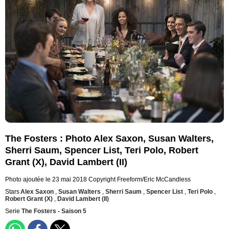
The Fosters : Photo Alex Saxon, Susan Walters,
Sherri Saum, Spencer List, Teri Polo, Robert
Grant (X), David Lambert (II)
Photo ajoutée le 23 mai 2018
Copyright Freeform/Eric McCandless
Stars
Alex Saxon
,
Susan Walters
,
Sherri Saum
,
Spencer List
,
Teri Polo
,
Robert Grant (X)
,
David Lambert (II)
Serie
The Fosters - Saison 5