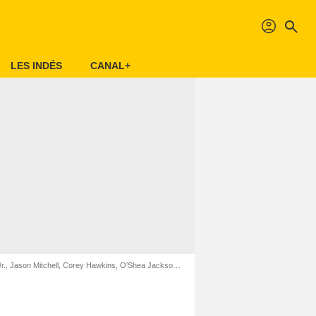
profil
search
LES INDÉS
CANAL+
, Jason Mitchell, Corey Hawkins, O'Shea Jackson Jr.