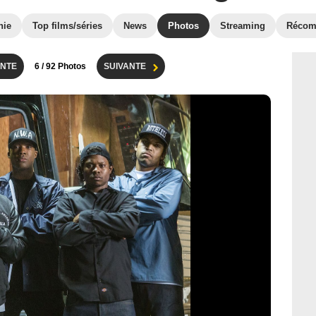
hie
Top films/séries
News
Photos
Streaming
Récom
NTE
6
/ 92 Photos
SUIVANTE