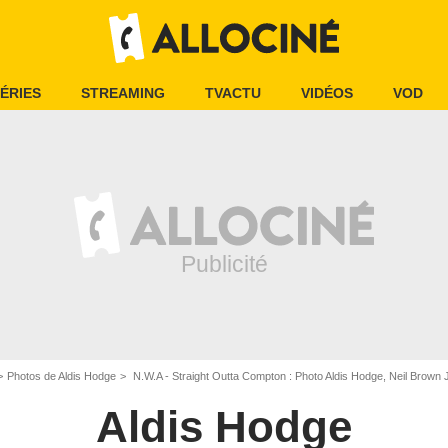
ÉRIES
STREAMING
TVACTU
VIDÉOS
VOD
Photos de Aldis Hodge
N.W.A - Straight Outta Compton : Photo Aldis Hodge, Neil Brown Jr.
Aldis Hodge