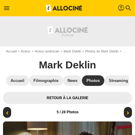
profil
menu
search
Accueil
Acteur
Acteur américain
Mark Deklin
Photos de Mark Deklin
Devious Maids : Photo Mark Deklin
Mark Deklin
Accueil
Filmographie
News
Photos
Streaming
RETOUR À LA GALERIE
5
/ 28 Photos