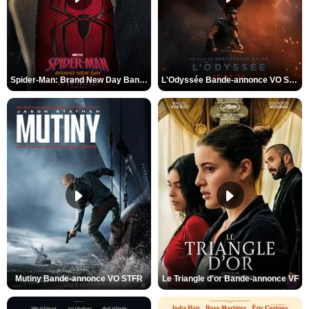
Spider-Man: Brand New Day Bande-annonce VO STFR
L'Odyssée Bande-annonce VO STFR
Mutiny Bande-annonce VO STFR
Le Triangle d'or Bande-annonce VF