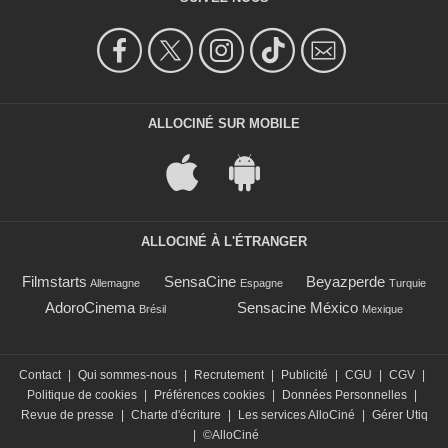
ALLOCINÉ SUR MOBILE
ALLOCINÉ À L'ÉTRANGER
Filmstarts
SensaCine
Beyazperde
Allemagne
Espagne
Turquie
AdoroCinema
Sensacine México
Brésil
Mexique
Contact
|
Qui sommes-nous
|
Recrutement
|
Publicité
|
CGU
|
CGV
|
Politique de cookies
|
Préférences cookies
|
Données Personnelles
|
Revue de presse
|
Charte d'écriture
|
Les services AlloCiné
|
Gérer Utiq
|
©AlloCiné