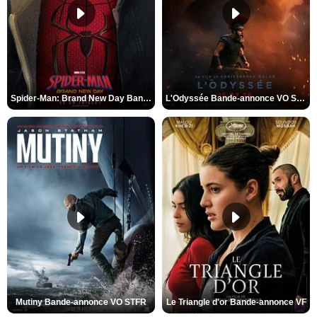
Spider-Man: Brand New Day Bande-annonce VO STFR
L'Odyssée Bande-annonce VO STFR
Mutiny Bande-annonce VO STFR
Le Triangle d'or Bande-annonce VF