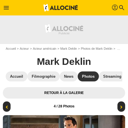
profil
menu
search
Accueil
Acteur
Acteur américain
Mark Deklin
Photos de Mark Deklin
Devious Maids : Photo Dania Ramirez, Mark Deklin, Cristian de la Fuente
Mark Deklin
Accueil
Filmographie
News
Photos
Streaming
RETOUR À LA GALERIE
4
/ 28 Photos