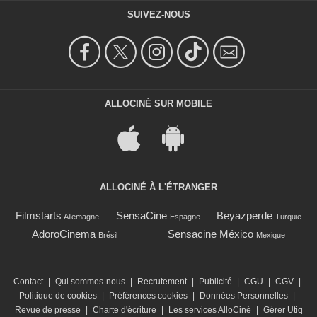
SUIVEZ-NOUS
ALLOCINÉ SUR MOBILE
ALLOCINÉ À L'ÉTRANGER
Filmstarts
SensaCine
Beyazperde
Allemagne
Espagne
Turquie
AdoroCinema
Sensacine México
Brésil
Mexique
Contact
|
Qui sommes-nous
|
Recrutement
|
Publicité
|
CGU
|
CGV
|
Politique de cookies
|
Préférences cookies
|
Données Personnelles
|
Revue de presse
|
Charte d'écriture
|
Les services AlloCiné
|
Gérer Utiq