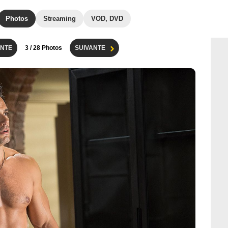
Photos
Streaming
VOD, DVD
NTE
3
/ 28 Photos
SUIVANTE