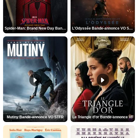
Spider-Man: Brand New Day Bande-annonce VO STFR
L'Odyssée Bande-annonce VO STFR
Mutiny Bande-annonce VO STFR
Le Triangle d'or Bande-annonce VF