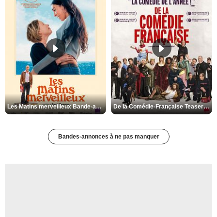
Les Matins merveilleux Bande-annonce VF
De la Comédie-Française Teaser VF
Bandes-annonces à ne pas manquer