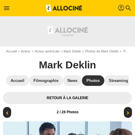
profil
menu
search
Accueil
Acteur
Acteur américain
Mark Deklin
Photos de Mark Deklin
Photo Mark Deklin
Mark Deklin
Accueil
Filmographie
News
Photos
Streaming
RETOUR À LA GALERIE
2
/ 28 Photos