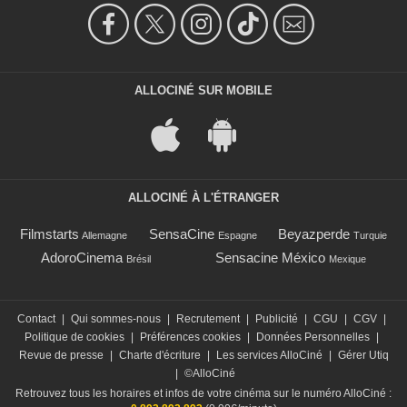
ALLOCINÉ SUR MOBILE
ALLOCINÉ À L'ÉTRANGER
Filmstarts
SensaCine
Beyazperde
Allemagne
Espagne
Turquie
AdoroCinema
Sensacine México
Brésil
Mexique
Contact
|
Qui sommes-nous
|
Recrutement
|
Publicité
|
CGU
|
CGV
|
Politique de cookies
|
Préférences cookies
|
Données Personnelles
|
Revue de presse
|
Charte d'écriture
|
Les services AlloCiné
|
Gérer Utiq
|
©AlloCiné
Retrouvez tous les horaires et infos de votre cinéma sur le numéro AlloCiné :