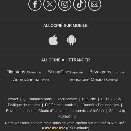
ALLOCINÉ SUR MOBILE
ALLOCINÉ À L'ÉTRANGER
Filmstarts
SensaCine
Beyazperde
Allemagne
Espagne
Turquie
AdoroCinema
Sensacine México
Brésil
Mexique
Contact
|
Qui sommes-nous
|
Recrutement
|
Publicité
|
CGU
|
CGV
|
Politique de cookies
|
Préférences cookies
|
Données Personnelles
|
Revue de presse
|
Charte d'écriture
|
Les services AlloCiné
|
Gérer Utiq
|
©AlloCiné
Retrouvez tous les horaires et infos de votre cinéma sur le numéro AlloCiné :
0 892 892 892
(0,90€/minute)