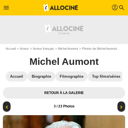
profil
menu
search
Accueil
Acteur
Acteur français
Michel Aumont
Photos de Michel Aumont
La D
Michel Aumont
Accueil
Biographie
Filmographie
Top films/séries
RETOUR À LA GALERIE
3
/ 23 Photos