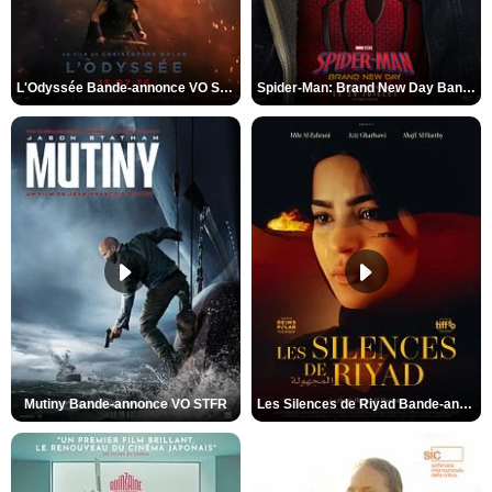
L'Odyssée Bande-annonce VO STFR
Spider-Man: Brand New Day Bande-annonce VO STFR
Mutiny Bande-annonce VO STFR
Les Silences de Riyad Bande-annonce VO STFR