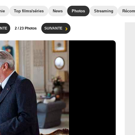
hie
Top films/séries
News
Photos
Streaming
Récom
NTE
2
/ 23 Photos
SUIVANTE