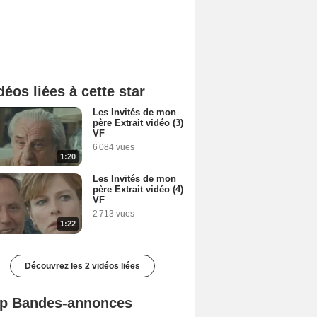
déos liées à cette star
Les Invités de mon
père Extrait vidéo (3)
VF
6 084 vues
1:20
Les Invités de mon
père Extrait vidéo (4)
VF
2 713 vues
1:22
Découvrez les 2 vidéos liées
p Bandes-annonces
Mutiny Bande-annonce VO STFR
Spider-Man: Brand New Day Bande-annonce VO STFR
L'Odyssée Bande-annonce VO STFR