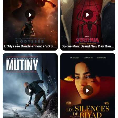
L'Odyssée Bande-annonce VO STFR
Spider-Man: Brand New Day Bande-annonce VO STFR