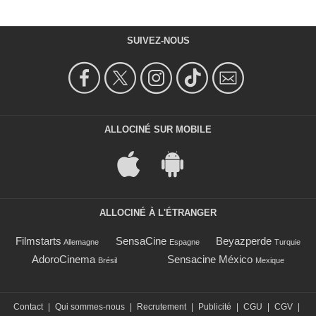
SUIVEZ-NOUS
ALLOCINÉ SUR MOBILE
ALLOCINÉ À L'ÉTRANGER
Filmstarts
SensaCine
Beyazperde
Allemagne
Espagne
Turquie
AdoroCinema
Sensacine México
Brésil
Mexique
Contact
|
Qui sommes-nous
|
Recrutement
|
Publicité
|
CGU
|
CGV
|