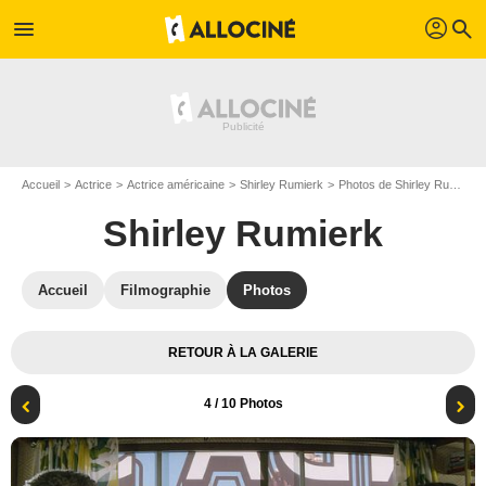
profil
menu
search
Accueil
Actrice
Actrice américaine
Shirley Rumierk
Photos de Shirley Rumierk
Shirley Rumierk
Accueil
Filmographie
Photos
RETOUR À LA GALERIE
4
/ 10 Photos