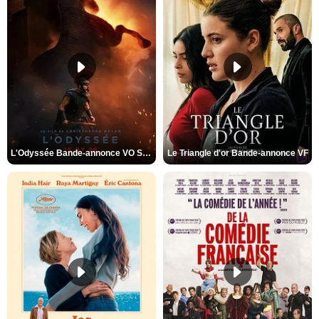
L'Odyssée Bande-annonce VO STFR
Le Triangle d'or Bande-annonce VF