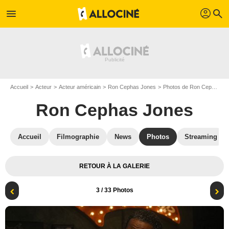
profil
menu
search
Accueil
Acteur
Acteur américain
Ron Cephas Jones
Photos de Ron Cephas Jones
Ron Cephas Jones
Accueil
Filmographie
News
Photos
Streaming
RETOUR À LA GALERIE
3
/ 33 Photos