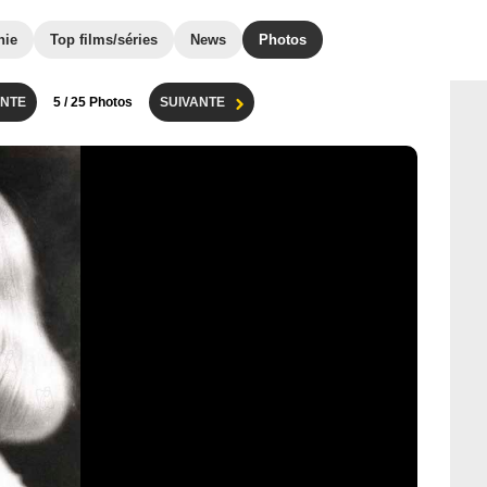
hie
Top films/séries
News
Photos
NTE
5
/ 25 Photos
SUIVANTE