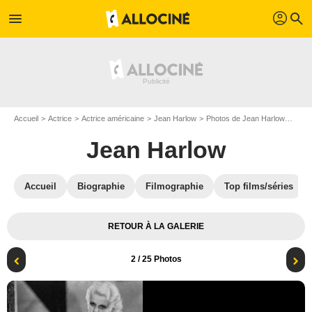
profil
menu
search
Accueil
Actrice
Actrice américaine
Jean Harlow
Photos de Jean Harlow
L'En
Jean Harlow
Accueil
Biographie
Filmographie
Top films/séries
RETOUR À LA GALERIE
2
/ 25 Photos