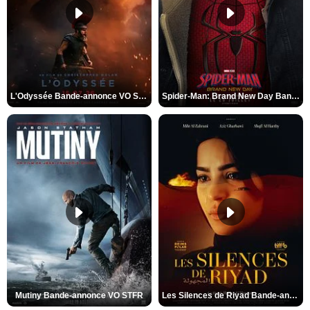
L'Odyssée Bande-annonce VO STFR
Spider-Man: Brand New Day Bande-annonce VO STFR
Mutiny Bande-annonce VO STFR
Les Silences de Riyad Bande-annonce VO STFR