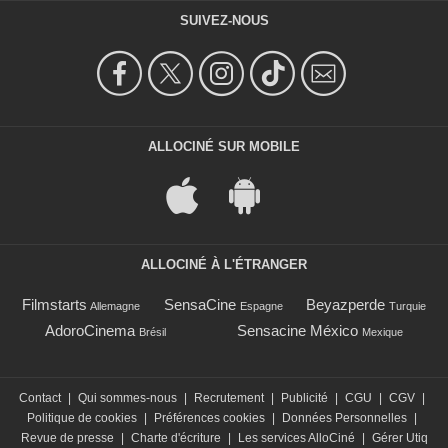
SUIVEZ-NOUS
ALLOCINÉ SUR MOBILE
ALLOCINÉ À L'ÉTRANGER
Filmstarts
SensaCine
Beyazperde
Allemagne
Espagne
Turquie
AdoroCinema
Sensacine México
Brésil
Mexique
Contact
|
Qui sommes-nous
|
Recrutement
|
Publicité
|
CGU
|
CGV
|
Politique de cookies
|
Préférences cookies
|
Données Personnelles
|
Revue de presse
|
Charte d'écriture
|
Les services AlloCiné
|
Gérer Utiq