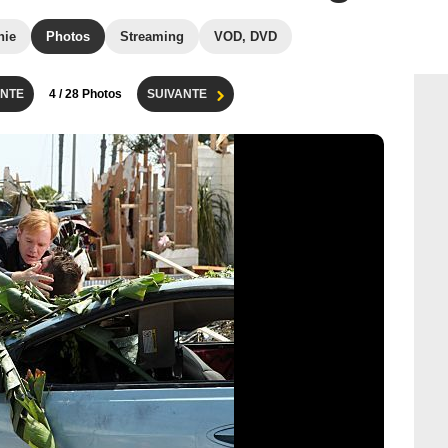
hie
Photos
Streaming
VOD, DVD
NTE
4
/ 28 Photos
SUIVANTE