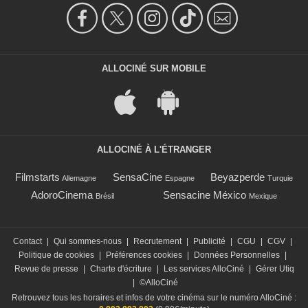
ALLOCINÉ SUR MOBILE
ALLOCINÉ À L'ÉTRANGER
Filmstarts
SensaCine
Beyazperde
Allemagne
Espagne
Turquie
AdoroCinema
Sensacine México
Brésil
Mexique
Contact
|
Qui sommes-nous
|
Recrutement
|
Publicité
|
CGU
|
CGV
|
Politique de cookies
|
Préférences cookies
|
Données Personnelles
|
Revue de presse
|
Charte d'écriture
|
Les services AlloCiné
|
Gérer Utiq
|
©AlloCiné
Retrouvez tous les horaires et infos de votre cinéma sur le numéro AlloCiné :