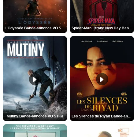
L'Odyssée Bande-annonce VO STFR
Spider-Man: Brand New Day Bande-annonce VO STFR
Mutiny Bande-annonce VO STFR
Les Silences de Riyad Bande-annonce VO STFR