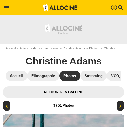
profil
menu
search
Accueil
Actrice
Actrice américaine
Christine Adams
Photos de Christine Adams
Christine Adams
Accueil
Filmographie
Photos
Streaming
VOD, DV
RETOUR À LA GALERIE
3
/ 51 Photos