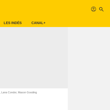
profil
search
LES INDÉS
CANAL+
, Lana Condor, Mason Gooding