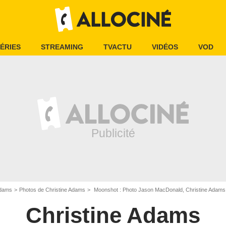
ÉRIES
STREAMING
TVACTU
VIDÉOS
VOD
Adams
Photos de Christine Adams
Moonshot : Photo Jason MacDonald, Christine Adams
Christine Adams