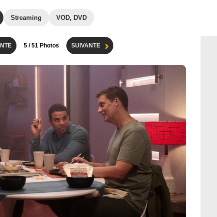
Streaming
VOD, DVD
NTE
5
/ 51 Photos
SUIVANTE