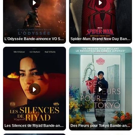
L'Odyssée Bande-annonce VO STFR
Spider-Man: Brand New Day Bande-annonce VO STFR
Les Silences de Riyad Bande-annonce VO STFR
Des Fleurs pour Tokyo Bande-annonce VO STFR