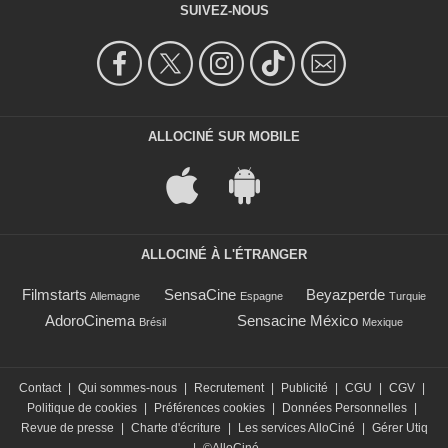
SUIVEZ-NOUS
ALLOCINÉ SUR MOBILE
ALLOCINÉ À L'ÉTRANGER
Filmstarts
SensaCine
Beyazperde
Allemagne
Espagne
Turquie
AdoroCinema
Sensacine México
Brésil
Mexique
Contact
|
Qui sommes-nous
|
Recrutement
|
Publicité
|
CGU
|
CGV
|
Politique de cookies
|
Préférences cookies
|
Données Personnelles
|
Revue de presse
|
Charte d'écriture
|
Les services AlloCiné
|
Gérer Utiq