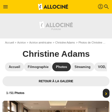
profil
menu
search
Accueil
Actrice
Actrice américaine
Christine Adams
Photos de Christine Adams
Christine Adams
Accueil
Filmographie
Photos
Streaming
VOD, DV
RETOUR À LA GALERIE
1
/ 51 Photos