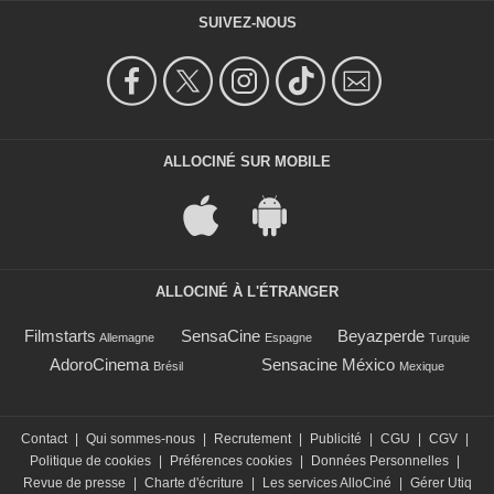
SUIVEZ-NOUS
ALLOCINÉ SUR MOBILE
ALLOCINÉ À L'ÉTRANGER
Filmstarts
SensaCine
Beyazperde
Allemagne
Espagne
Turquie
AdoroCinema
Sensacine México
Brésil
Mexique
Contact
|
Qui sommes-nous
|
Recrutement
|
Publicité
|
CGU
|
CGV
|
Politique de cookies
|
Préférences cookies
|
Données Personnelles
|
Revue de presse
|
Charte d'écriture
|
Les services AlloCiné
|
Gérer Utiq