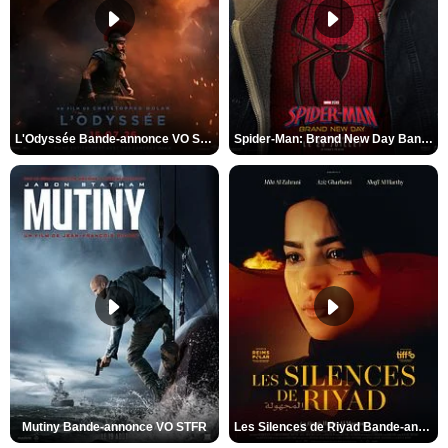
L'Odyssée Bande-annonce VO STFR
Spider-Man: Brand New Day Bande-annonce VO STFR
Mutiny Bande-annonce VO STFR
Les Silences de Riyad Bande-annonce VO STFR