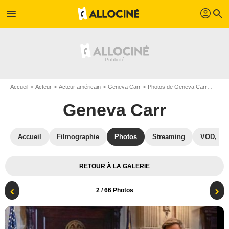
profil
menu
search
Accueil
Acteur
Acteur américain
Geneva Carr
Photos de Geneva Carr
Bull 
Geneva Carr
Accueil
Filmographie
Photos
Streaming
VOD, DV
RETOUR À LA GALERIE
2
/ 66 Photos