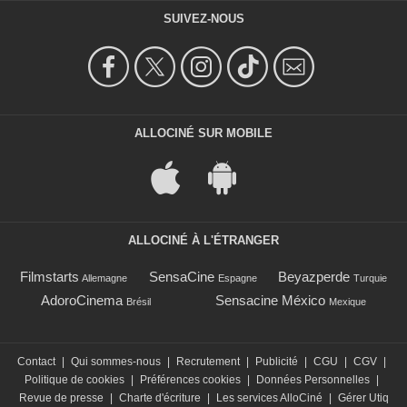
SUIVEZ-NOUS
ALLOCINÉ SUR MOBILE
ALLOCINÉ À L'ÉTRANGER
Filmstarts
SensaCine
Beyazperde
Allemagne
Espagne
Turquie
AdoroCinema
Sensacine México
Brésil
Mexique
Contact
|
Qui sommes-nous
|
Recrutement
|
Publicité
|
CGU
|
CGV
|
Politique de cookies
|
Préférences cookies
|
Données Personnelles
|
Revue de presse
|
Charte d'écriture
|
Les services AlloCiné
|
Gérer Utiq