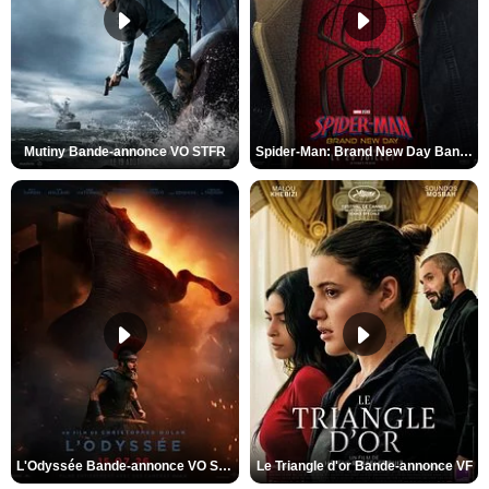
Mutiny Bande-annonce VO STFR
Spider-Man: Brand New Day Bande-annonce VO STFR
L'Odyssée Bande-annonce VO STFR
Le Triangle d'or Bande-annonce VF