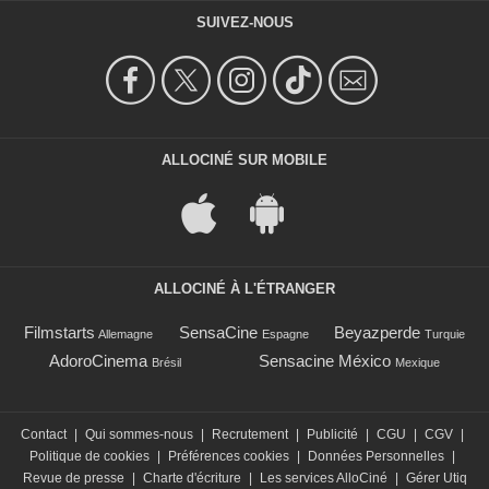
SUIVEZ-NOUS
ALLOCINÉ SUR MOBILE
ALLOCINÉ À L'ÉTRANGER
Filmstarts
SensaCine
Beyazperde
Allemagne
Espagne
Turquie
AdoroCinema
Sensacine México
Brésil
Mexique
Contact
|
Qui sommes-nous
|
Recrutement
|
Publicité
|
CGU
|
CGV
|
Politique de cookies
|
Préférences cookies
|
Données Personnelles
|
Revue de presse
|
Charte d'écriture
|
Les services AlloCiné
|
Gérer Utiq