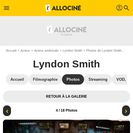
profil
menu
search
Accueil
Acteur
Acteur américain
Lyndon Smith
Photos de Lyndon Smith
Step 
Lyndon Smith
Accueil
Filmographie
Photos
Streaming
VOD, DV
RETOUR À LA GALERIE
4
/ 18 Photos