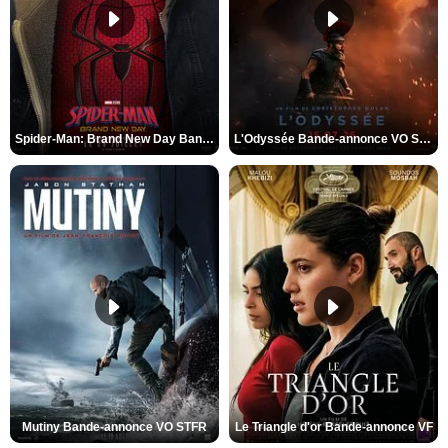
Spider-Man: Brand New Day Bande-annonce VO STFR
L'Odyssée Bande-annonce VO STFR
Mutiny Bande-annonce VO STFR
Le Triangle d'or Bande-annonce VF