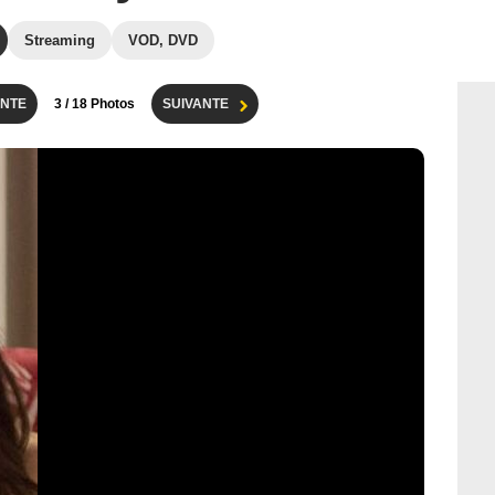
Streaming
VOD, DVD
NTE
3
/ 18 Photos
SUIVANTE