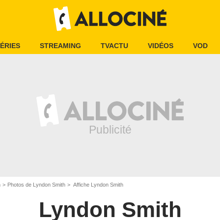
ÉRIES
STREAMING
TVACTU
VIDÉOS
VOD
h
Photos de Lyndon Smith
Affiche Lyndon Smith
Lyndon Smith