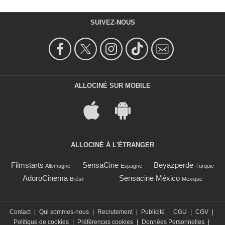
SUIVEZ-NOUS
ALLOCINÉ SUR MOBILE
ALLOCINÉ À L'ÉTRANGER
Filmstarts
SensaCine
Beyazperde
Allemagne
Espagne
Turquie
AdoroCinema
Sensacine México
Brésil
Mexique
Contact
|
Qui sommes-nous
|
Recrutement
|
Publicité
|
CGU
|
CGV
|
Politique de cookies
|
Préférences cookies
|
Données Personnelles
|