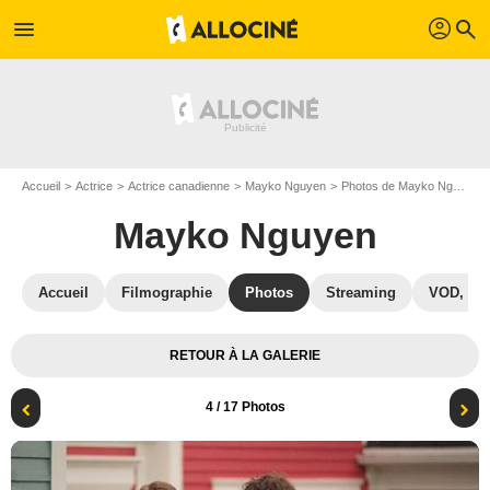
profil
menu
search
Accueil
Actrice
Actrice canadienne
Mayko Nguyen
Photos de Mayko Nguyen
Mayko Nguyen
Accueil
Filmographie
Photos
Streaming
VOD, DV
RETOUR À LA GALERIE
4
/ 17 Photos