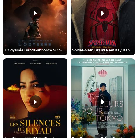
L'Odyssée Bande-annonce VO STFR
Spider-Man: Brand New Day Bande-annonce VO STFR